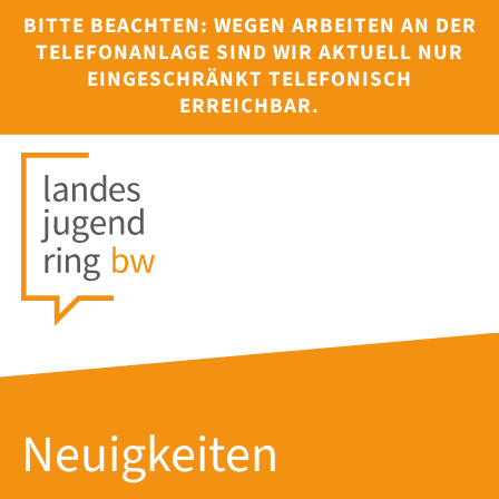
BITTE BEACHTEN: WEGEN ARBEITEN AN DER
TELEFONANLAGE SIND WIR AKTUELL NUR
EINGESCHRÄNKT TELEFONISCH
ERREICHBAR.
Neuigkeiten