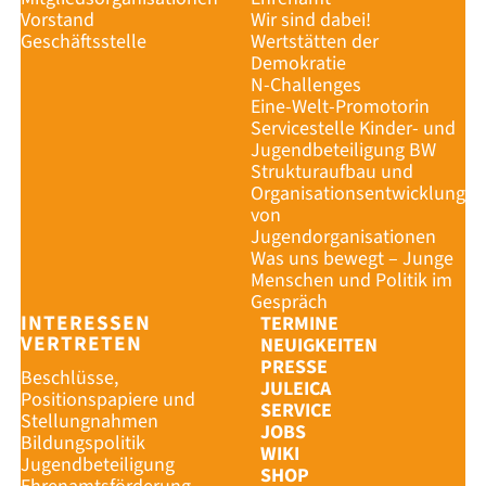
Vorstand
Wir sind dabei!
Geschäftsstelle
Wertstätten der
Demokratie
N-Challenges
Eine-Welt-Promotorin
Servicestelle Kinder- und
Jugendbeteiligung BW
Strukturaufbau und
Organisationsentwicklung
von
Jugendorganisationen
Was uns bewegt – Junge
Menschen und Politik im
Gespräch
INTERESSEN
TERMINE
VERTRETEN
NEUIGKEITEN
PRESSE
Beschlüsse,
JULEICA
Positionspapiere und
SERVICE
Stellungnahmen
JOBS
Bildungspolitik
WIKI
Jugendbeteiligung
SHOP