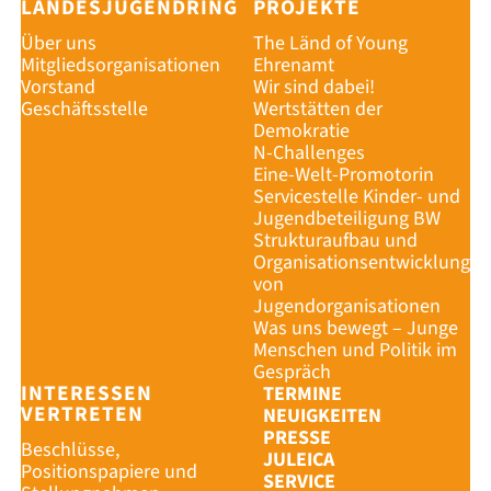
LANDESJUGENDRING
PROJEKTE
Über uns
The Länd of Young
Mitgliedsorganisationen
Ehrenamt
Vorstand
Wir sind dabei!
Geschäftsstelle
Wertstätten der
Demokratie
N-Challenges
Eine-Welt-Promotorin
Servicestelle Kinder- und
Jugendbeteiligung BW
Strukturaufbau und
Organisationsentwicklung
von
Jugendorganisationen
Was uns bewegt – Junge
Menschen und Politik im
Gespräch
INTERESSEN
TERMINE
VERTRETEN
NEUIGKEITEN
PRESSE
Beschlüsse,
JULEICA
Positionspapiere und
SERVICE