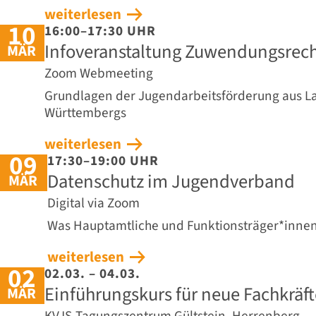
weiterlesen
10
16:00–17:30 UHR
Infoveranstaltung Zuwendungsrec
MÄR
Zoom Webmeeting
Grundlagen der Jugendarbeitsförderung aus L
Württembergs
weiterlesen
09
17:30–19:00 UHR
Datenschutz im Jugendverband
MÄR
Digital via Zoom
Was Hauptamtliche und Funktionsträger*innen
weiterlesen
02
02.03. – 04.03.
Einführungskurs für neue Fachkräft
MÄR
KVJS-Tagungszentrum Gültstein, Herrenberg