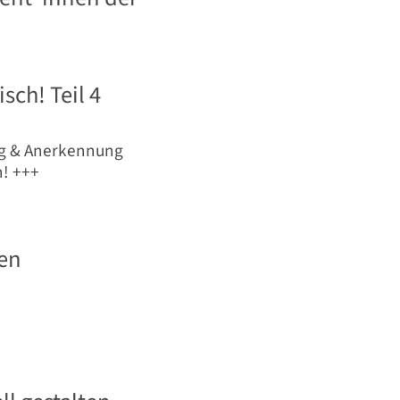
ch! Teil 4
ung & Anerkennung
n! +++
en