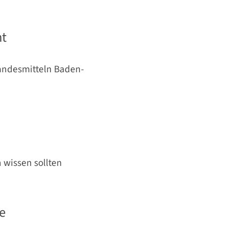
ht
andesmitteln Baden-
 wissen sollten
e