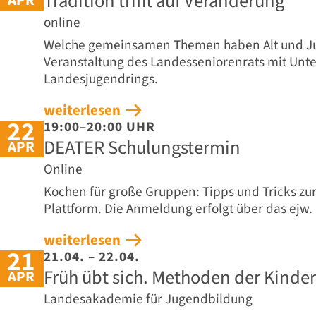
Tradition trifft auf Veränderung
online
Welche gemeinsamen Themen haben Alt und Jung
Veranstaltung des Landesseniorenrats mit Unte
Landesjugendrings.
weiterlesen
22
19:00–20:00 UHR
DEATER Schulungstermin
APR
Online
Kochen für große Gruppen: Tipps und Tricks zu
Plattform. Die Anmeldung erfolgt über das ejw.
weiterlesen
21
21.04. – 22.04.
Früh übt sich. Methoden der Kinde
APR
Landesakademie für Jugendbildung