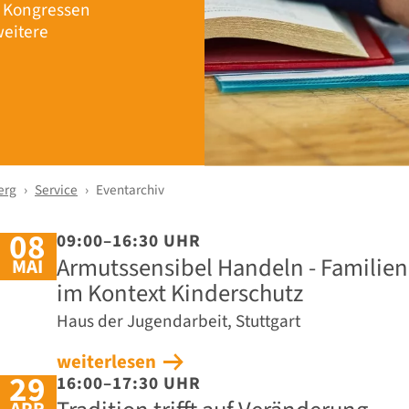
r Kongressen
eitere
erg
Service
Eventarchiv
08
09:00–16:30 UHR
Armutssensibel Handeln - Familie
MAI
im Kontext Kinderschutz
Haus der Jugendarbeit, Stuttgart
weiterlesen
29
16:00–17:30 UHR
APR