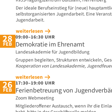
Der ideale Berufseinstieg für (neue) hauptamtli
selbstorganisierten Jugendarbeit. Eine Verans
Jugendarbeit.
weiterlesen
28
09:00–16:30 UHR
Demokratie im Ehrenamt
FEB
Landesakademie für Jugendbildung
Gruppen begleiten, Strukturen entwickeln, Gese
Kooperation von Landesakademie, Jugendfeuer
weiterlesen
26
17:30–19:00 UHR
Ferienbetreuung von Jugendverbä
FEB
Zoom Webmeeting
Mitgliederoffener Austausch, wenn ihr die Einl
habt, bitte in der Geschäftsselle melden.