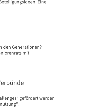
Beteiligungsideen. Eine
hen den Generationen?
eniorenrats mit
 Verbünde
hallenges“ gefördert werden
nutzung“.