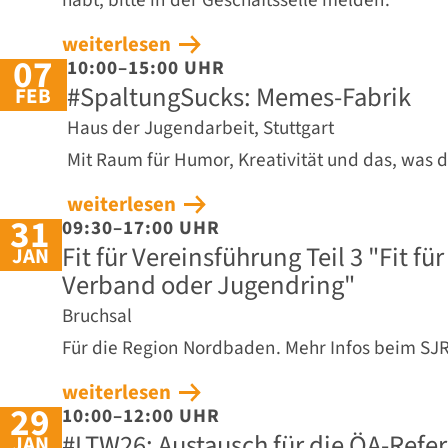
weiterlesen
07
10:00–15:00 UHR
#SpaltungSucks: Memes-Fabrik
FEB
Haus der Jugendarbeit, Stuttgart
Mit Raum für Humor, Kreativität und das, was 
weiterlesen
31
09:30–17:00 UHR
Fit für Vereinsführung Teil 3 "Fit fü
JAN
Verband oder Jugendring"
Bruchsal
Für die Region Nordbaden. Mehr Infos beim SJ
weiterlesen
29
10:00–12:00 UHR
#LTW26: Austausch für die ÖA-Refe
JAN