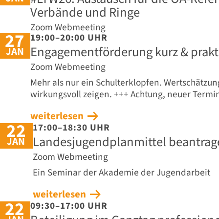
Verbände und Ringe
Zoom Webmeeting
27
19:00–20:00 UHR
Engagementförderung kurz & praktis
JAN
Zoom Webmeeting
Mehr als nur ein Schulterklopfen. Wertschätz
wirkungsvoll zeigen. +++ Achtung, neuer Termi
weiterlesen
22
17:00–18:30 UHR
Landesjugendplanmittel beantrag
JAN
Zoom Webmeeting
Ein Seminar der Akademie der Jugendarbeit
weiterlesen
22
09:30–17:00 UHR