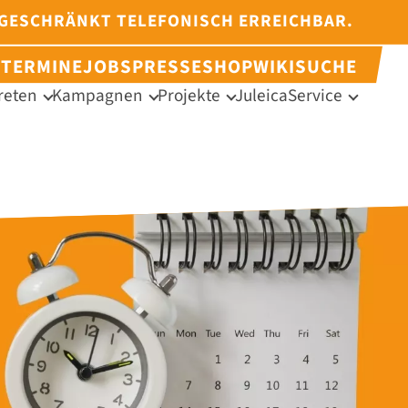
NGESCHRÄNKT TELEFONISCH ERREICHBAR.
N
TERMINE
JOBS
PRESSE
SHOP
WIKI
SUCHE
reten
Kampagnen
Projekte
Juleica
Service