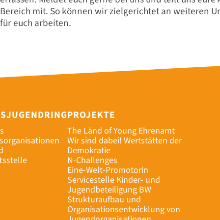
Bereich mit. So können wir zielgerichtet an weiteren 
für euch arbeiten.
ESJUGENDRING
PROJEKTE
s
The Länd of Young Ehrenamt
dsorganisationen
Wir sind dabei! Wertstätten der
d
Demokratie
tsstelle
N-Challenges
Eine-Welt-Promotorin
Servicestelle Kinder- und
Jugendbeteiligung BW
Strukturaufbau und
Organisationsentwicklung von
Jugendorganisationen