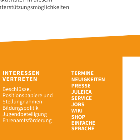
Unterstützungsmöglichkeiten
INTERESSEN
TERMINE
VERTRETEN
NEUIGKEITEN
PRESSE
Beschlüsse,
JULEICA
Positionspapiere und
SERVICE
Stellungnahmen
JOBS
Bildungspolitik
WIKI
Jugendbeteiligung
SHOP
Ehrenamtsförderung
EINFACHE
SPRACHE