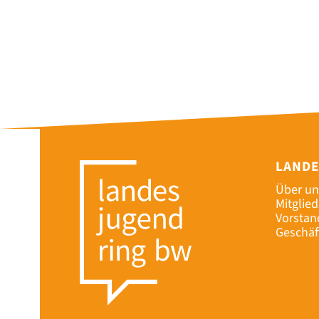
LAND
Über un
Mitglie
Vorstan
Geschäf