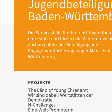
Jugendbeteiligu
Baden-Württem
Die Servicestelle Kinder- und Jugendbete
unterstützt und fördert die Weiterentwic
Ausbau politischer Beteiligung und
Engagementförderung junger Menschen 
Württemberg.
PROJEKTE
Navigation
The Länd of Young Ehrenamt
überspringen
Wir sind dabei! Wertstätten der
Demokratie
N-Challenges
Eine-Welt-Promotorin