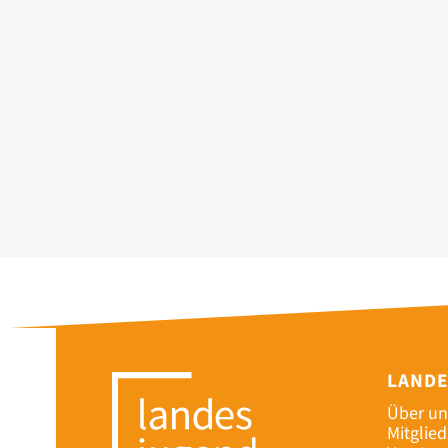
LAND
Über un
Mitglie