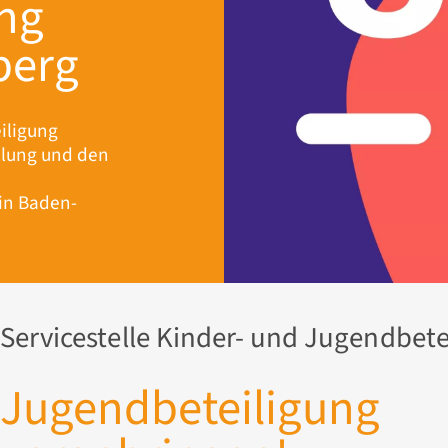
ng
berg
iligung
klung und den
in Baden-
Servicestelle Kinder- und Jugendbet
Jugendbeteiligung