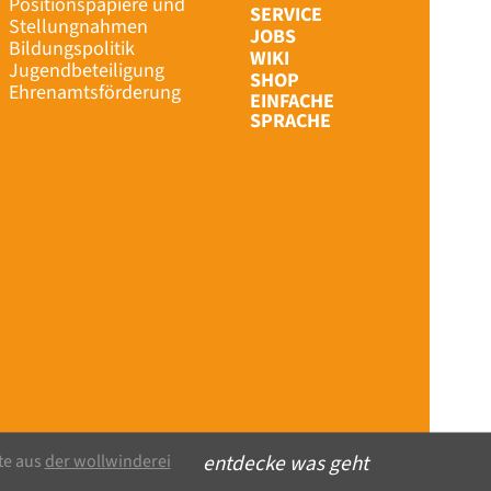
Positionspapiere und
SERVICE
Stellungnahmen
JOBS
Bildungspolitik
WIKI
Jugendbeteiligung
SHOP
Ehrenamtsförderung
EINFACHE
SPRACHE
SHOP
IMPRESSUM
DATENSCHUT
ERKLÄRUNG Z
MENÜ SCHLIES
entdecke was geht
te aus
der wollwinderei