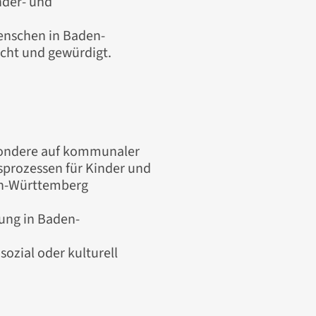
nder- und
enschen in Baden-
acht und gewürdigt.
esondere auf kommunaler
sprozessen für Kinder und
en-Württemberg
gung in Baden-
 sozial oder kulturell