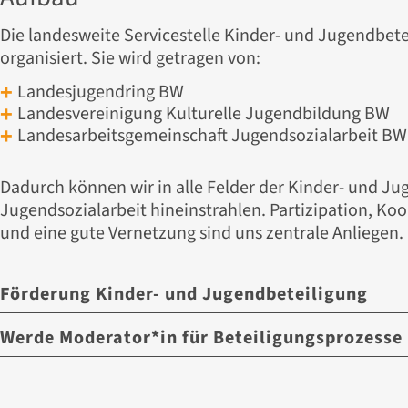
Die landesweite Servicestelle Kinder- und Jugendbetei
organisiert. Sie wird getragen von:
Landesjugendring BW
Landesvereinigung Kulturelle Jugendbildung BW
Landesarbeitsgemeinschaft Jugendsozialarbeit BW
Dadurch können wir in alle Felder der Kinder- und Ju
Jugendsozialarbeit hineinstrahlen. Partizipation, K
und eine gute Vernetzung sind uns zentrale Anliegen.
Förderung Kinder- und Jugendbeteiligung
Werde Moderator*in für Beteiligungsprozesse
Die Servicestelle fördert auch finanziell die Umsetzu
Jugendbeteiligung vor Ort. Dabei können sowohl Kost
Wie können Kinder und Jugendliche unterstützt wer
Konzeption der Kinder- und Jugendbeteiligung geförd
einzubringen? Wie gelingt es Akteur*innen Kinder un
Umsetzung von Partizipationsvorhaben. Zudem könn