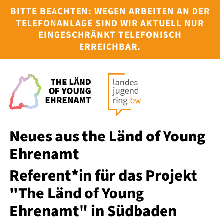
BITTE BEACHTEN: WEGEN ARBEITEN AN DER
TELEFONANLAGE SIND WIR AKTUELL NUR
EINGESCHRÄNKT TELEFONISCH
ERREICHBAR.
HOME
ÜBER UNS
INTERESS
KAMPAGN
Neues aus the Länd of Young
PROJEKTE
Ehrenamt
TERMINE
Referent*in für das Projekt
"The Länd of Young
JULEICA
Ehrenamt" in Südbaden
SERVICE