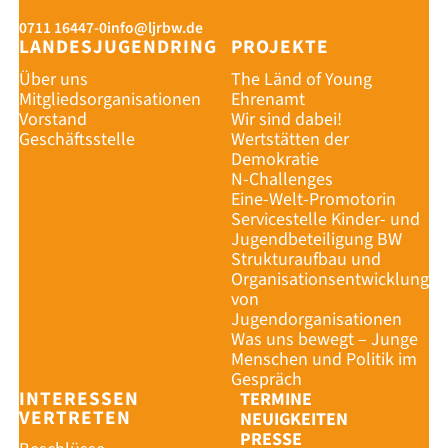
0711 16447-0
info@ljrbw.de
LANDESJUGENDRING
PROJEKTE
Über uns
The Länd of Young
Mitgliedsorganisationen
Ehrenamt
Vorstand
Wir sind dabei!
Geschäftsstelle
Wertstätten der
Demokratie
N-Challenges
Eine-Welt-Promotorin
Servicestelle Kinder- und
Jugendbeteiligung BW
Strukturaufbau und
Organisationsentwicklung
von
Jugendorganisationen
Was uns bewegt – Junge
Menschen und Politik im
Gespräch
INTERESSEN
TERMINE
VERTRETEN
NEUIGKEITEN
PRESSE