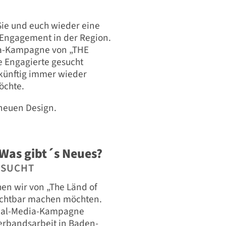
ie und euch wieder eine
Engagement in der Region.
ia-Kampagne von „THE
e Engagierte gesucht
 künftig immer wieder
öchte.
neuen Design.
Was gibt´s Neues?
ESUCHT
n wir von „The Länd of
sichtbar machen möchten.
ocial-Media-Kampagne
erbandsarbeit in Baden-