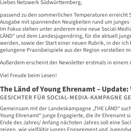
Liebes Netzwerk Südwürttemberg,
passend zu den sommerlichen Temperaturen erreicht S
Ausgabe mit spannenden Neuigkeiten rund um junges 
Im Fokus stehen unter anderem eine neue Social-Med
LÄND“ und dem Landesjugendring, für die aktuell jung
werden, sowie der Start einer neuen Rubrik, in der ich
gelungene Praxisbeispiele aus der Region vorstellen m
Außerdem erscheint der Newsletter erstmals in einem 
Viel Freude beim Lesen!
The Länd of Young Ehrenamt – Update: 
GESICHTER FÜR SOCIAL-MEDIA-KAMPAGNE G
Gemeinsam mit der Landeskampagne „THE LÄND“ suche
Young Ehrenamt“ junge Engagierte, die ihr Ehrenamt 
Ende des Jahres/ Anfang nächsten Jahres soll eine S
zeigen, wie vielfältig junges Engagement und Jugendv