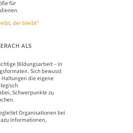
öße für
dienen.
eibt, der bleibt"
BERACH ALS
htige Bildungsarbeit – in
ngsformaten. Sich bewusst
 Haltungen die eigene
ategisch
dabei, Schwerpunkte zu
achen.
gleitet Organisationen bei
dazu Informationen,