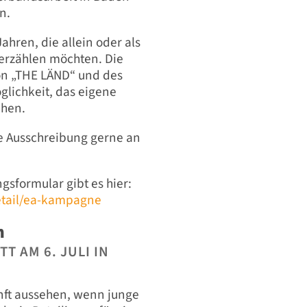
n.
hren, die allein oder als
erzählen möchten. Die
on „THE LÄND“ und des
glichkeit, das eigene
chen.
ie Ausschreibung gerne an
.
sformular gibt es hier:
etail/ea-kampagne
n
 AM 6. JULI IN
nft aussehen, wenn junge