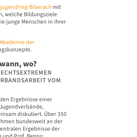
sjugendring Biberach
mit
h, welche Bildungsziele
ie junge Menschen in ihrer
Akademie der
ngskonzepte.
, wann, wo?
RECHTSEXTREMEN
ERBANDSARBEIT VOM
sten Ergebnisse einer
f Jugendverbände,
nsam diskutiert. Über 350
hmen bundesweit an der
zentralen Ergebnisse der
 und Prof. Benno