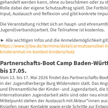
gehandelt werden kann, ohne zu beschämen oder zu st
Rolle dabei der eigene Schutzauftrag spielt. Die Fortbi
Input, Austausch und Reflexion und gibt konkrete Impul
Die Veranstaltung richtet sich an haupt- und ehrenamtl
Jugend(verbands)arbeit. Die Teilnahme ist kostenlos.
Alle wichtigen Infos und die Anmeldemöglichkeit gibt
►
https://www.ljrbw.de/termine/detail/armutssensibel-
kinderarmut-im-kontext-kinderschutz
Partnerschafts-Boot Camp Baden-Würt
bis 17.05.
Vom 13. bis 17. Mai 2026 findet das Partnerschafts-B
in der Jugendherberge Burg Wildenstein statt. Das Ange
und Ehrenamtliche der Kinder- und Jugendarbeit, die b
internationalen Jugendarbeit aktiv sind oder neu eins
Mittelpunkt stehen der Austausch mit Akteur*innen au
Knüpfen neuer Kontakte sowie erste Schritte zur Entwi