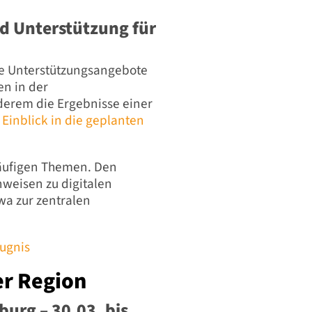
nd Unterstützung für
ne Unterstützungsangebote
n in der
derem die Ergebnisse einer
 Einblick in die geplanten
häufigen Themen. Den
nweisen zu digitalen
wa zur zentralen
ugnis
er Region
burg – 30.03. bis