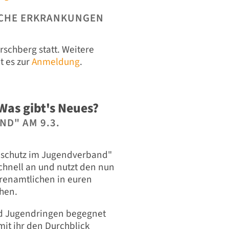
SCHE ERKRANKUNGEN
rschberg statt. Weitere
t es zur
Anmeldung
.
Was gibt's Neues?
D" AM 9.3.
enschutz im Jugendverband"
chnell an und nutzt den nun
renamtlichen in euren
hen.
nd Jugendringen begegnet
it ihr den Durchblick