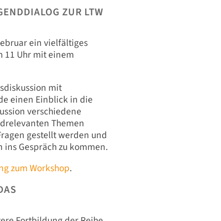
GENDDIALOG ZUR LTW
bruar ein vielfältiges
m 11 Uhr mit einem
sdiskussion mit
e einen Einblick in die
ussion verschiedene
endrelevanten Themen
Fragen gestellt werden und
nen ins Gespräch zu kommen.
ng zum Workshop
.
DAS
tere Fortbildung der Reihe