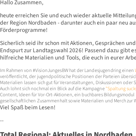
Hallo Zusammen,
heute erreichen Sie und euch wieder aktuelle Mitteilu
der Region Nordbaden - darunter auch ein paar neu a
Förderprogramme!
Sicherlich seid ihr schon mit Aktionen, Gesprächen un
En
dspurt zur Landtagswahl 2026! Passend dazu gibt es
hilfreiche Materialien und Tools, die euch in eurer Ar
Im Rahmen von #VisionJungesBW hat der Landesjugendring einen
veröffentlicht, der jugendpolitische Positionen der Parteien übersi
Materialien lassen sich gut für Veranstaltungen, Diskussionen oder 
Auch lohnt sich nochmal ein Blick auf die Kampagne
"Spaltung suck
Content, Ideen für Vor-Ort-Aktionen, ein buchbares Bildungsmodu
gesellschaftlichen Zusammenhalt sowie Materialien und Merch zur
Viel Spaß beim Lesen!
--
Total Regional: Aktuelles in Nordbaden