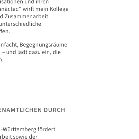
sationen und ihren
nnäcted“ wirft mein Kollege
 und Zusammenarbeit
unterschiedliche
fen.
einfacht, Begegnungsräume
– und lädt dazu ein, die
n.
ENAMTLICHEN DURCH
n-Württemberg fördert
rbeit sowie der