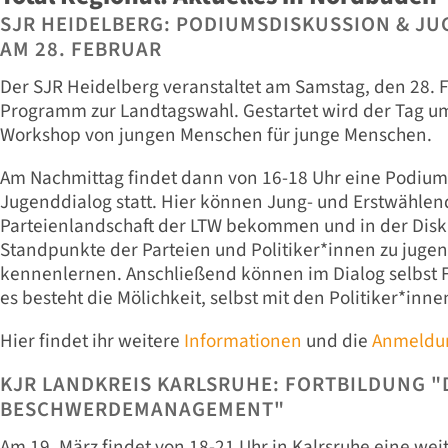
SJR HEIDELBERG: PODIUMSDISKUSSION & JU
AM 28. FEBRUAR
Der SJR Heidelberg veranstaltet am Samstag, den 28. Fe
Programm zur Landtagswahl. Gestartet wird der Tag u
Workshop von jungen Menschen für junge Menschen.
Am Nachmittag findet dann von 16-18 Uhr eine Podium
Jugenddialog statt. Hier können Jung- und Erstwählend
Parteienlandschaft der LTW bekommen und in der Disk
Standpunkte der Parteien und Politiker*innen zu jug
kennenlernen. Anschließend können im Dialog selbst 
es besteht die Mölichkeit, selbst mit den Politiker*in
Hier findet ihr weitere
Informationen
und die
Anmeldu
KJR LANDKREIS KARLSRUHE: FORTBILDUNG "
BESCHWERDEMANAGEMENT"
Am 19. März findet von 18-21 Uhr in Kalrsruhe eine wei