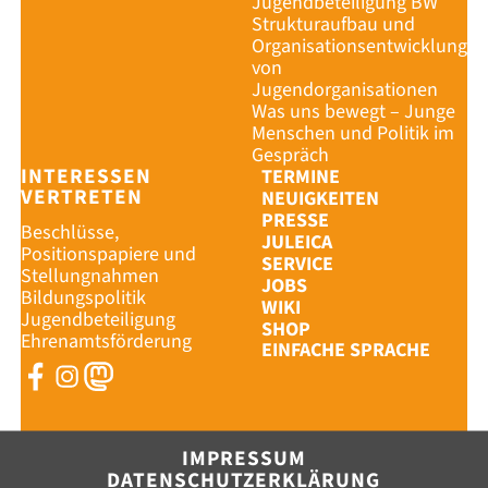
Jugendbeteiligung BW
Strukturaufbau und
Organisationsentwicklung
von
Jugendorganisationen
Was uns bewegt – Junge
Menschen und Politik im
Gespräch
INTERESSEN
TERMINE
VERTRETEN
NEUIGKEITEN
PRESSE
Beschlüsse,
JULEICA
Positionspapiere und
SERVICE
Stellungnahmen
JOBS
Bildungspolitik
WIKI
Jugendbeteiligung
SHOP
Ehrenamtsförderung
EINFACHE SPRACHE
SHOP
IMPRESSU
IMPRESSUM
DATENSCHUTZERKLÄRUNG
DATENSCH