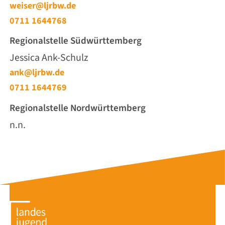
weiser@ljrbw.de
0711 1644768
Regionalstelle Südwürttemberg
Jessica Ank-Schulz
ank@ljrbw.de
0711 1644769
Regionalstelle Nordwürttemberg
n.n.