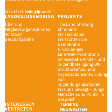
0711 16447-0
info@ljrbw.de
LANDESJUGENDRING
PROJEKTE
Über uns
The Länd of Young
Mitgliedsorganisationen
Ehrenamt
Vorstand
Wir sind dabei!
Geschäftsstelle
Wertstätten der
Demokratie
N-Challenges
Eine-Welt-Promotorin
Servicestelle Kinder- und
Jugendbeteiligung BW
Strukturaufbau und
Organisationsentwicklung
von
Jugendorganisationen
Was uns bewegt – Junge
Menschen und Politik im
Gespräch
INTERESSEN
TERMINE
VERTRETEN
NEUIGKEITEN