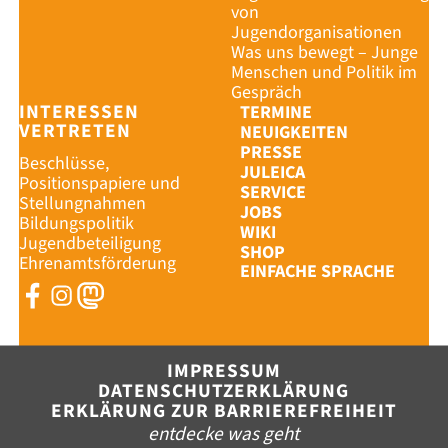
von
Jugendorganisationen
Was uns bewegt – Junge
Menschen und Politik im
Gespräch
INTERESSEN
TERMINE
VERTRETEN
NEUIGKEITEN
PRESSE
Beschlüsse,
JULEICA
Positionspapiere und
SERVICE
Stellungnahmen
JOBS
Bildungspolitik
WIKI
Jugendbeteiligung
SHOP
Ehrenamtsförderung
EINFACHE SPRACHE
IMPRESSUM
DATENSCHUTZERKLÄRUNG
ERKLÄRUNG ZUR BARRIEREFREIHEIT
entdecke was geht