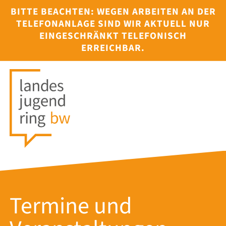
BITTE BEACHTEN: WEGEN ARBEITEN AN DER
TELEFONANLAGE SIND WIR AKTUELL NUR
EINGESCHRÄNKT TELEFONISCH
ERREICHBAR.
Termine und