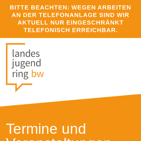
BITTE BEACHTEN: WEGEN ARBEITEN
AN DER TELEFONANLAGE SIND WIR
AKTUELL NUR EINGESCHRÄNKT
TELEFONISCH ERREICHBAR.
Termine und