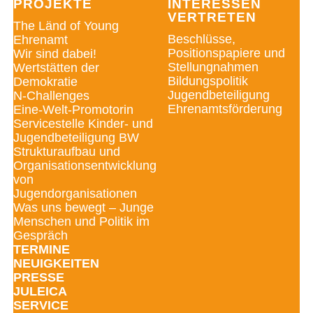
PROJEKTE
INTERESSEN
VERTRETEN
The Länd of Young
Beschlüsse,
Ehrenamt
Positionspapiere und
Wir sind dabei!
Stellungnahmen
Wertstätten der
Bildungspolitik
Demokratie
Jugendbeteiligung
N-Challenges
Ehrenamtsförderung
Eine-Welt-Promotorin
Servicestelle Kinder- und
Jugendbeteiligung BW
Strukturaufbau und
Organisationsentwicklung
von
Jugendorganisationen
Was uns bewegt – Junge
Menschen und Politik im
Gespräch
TERMINE
NEUIGKEITEN
PRESSE
JULEICA
SERVICE