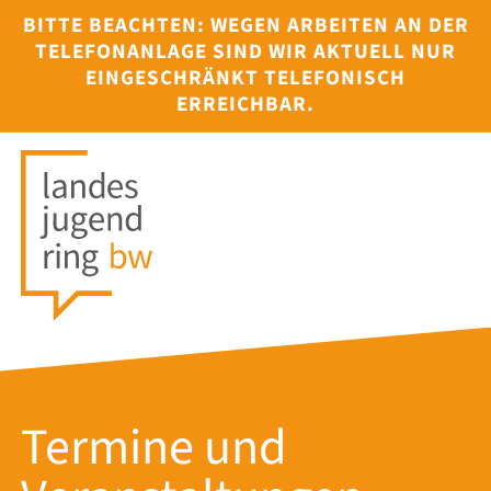
BITTE BEACHTEN: WEGEN ARBEITEN AN DER
TELEFONANLAGE SIND WIR AKTUELL NUR
EINGESCHRÄNKT TELEFONISCH
ERREICHBAR.
Termine und