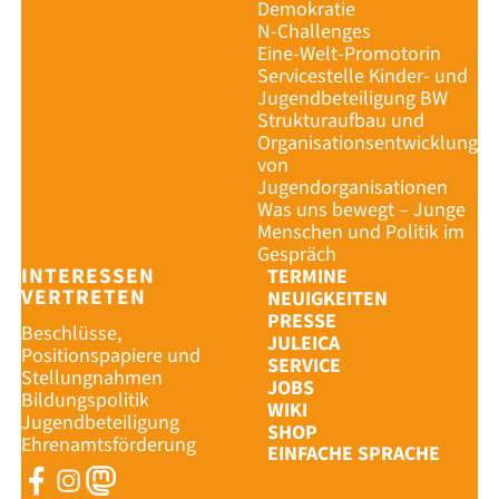
Demokratie
N-Challenges
Eine-Welt-Promotorin
Servicestelle Kinder- und
Jugendbeteiligung BW
Strukturaufbau und
Organisationsentwicklung
von
Jugendorganisationen
Was uns bewegt – Junge
Menschen und Politik im
Gespräch
INTERESSEN
TERMINE
VERTRETEN
NEUIGKEITEN
PRESSE
Beschlüsse,
JULEICA
Positionspapiere und
SERVICE
Stellungnahmen
JOBS
Bildungspolitik
WIKI
Jugendbeteiligung
SHOP
Ehrenamtsförderung
EINFACHE SPRACHE