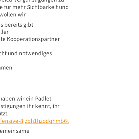
e für mehr Sichtbarkeit und
wollen wir
 bereits gibt
llen
nte Kooperationspartner
sicht und notwendiges
immen
aben wir ein Padlet
stigungen ihr kennt, ihr
tzt:
offensive-8jzbh1hzodqhmb6t
s gemeinsame