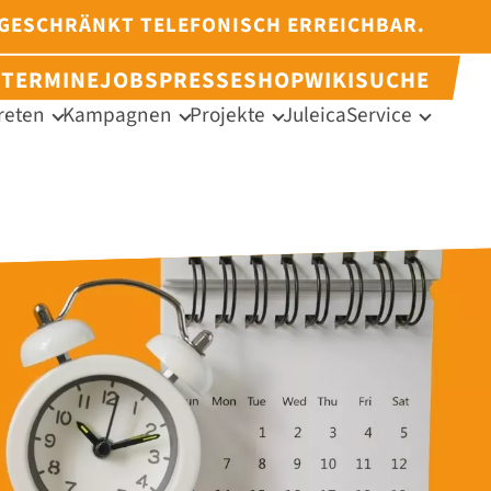
NGESCHRÄNKT TELEFONISCH ERREICHBAR.
N
TERMINE
JOBS
PRESSE
SHOP
WIKI
SUCHE
reten
Kampagnen
Projekte
Juleica
Service