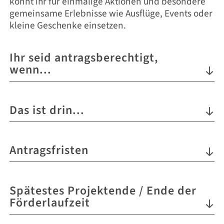
könnt ihr für einmalige Aktionen und besondere
gemeinsame Erlebnisse wie Ausflüge, Events oder
kleine Geschenke einsetzen.
Ihr seid antragsberechtigt,
wenn...
Träger der Kinder- und Jugendarbeit, der
Jugendsozialarbeit sowie Jugendinitiativen und
Das ist drin...
Kommunen können sich bewerben.
Förderhöhe: bis zu 450 Euro
Antragsfristen
25.03.2026 (Frühestmöglicher Projektbeginn:
Spätestes Projektende / Ende der
01.05.2026)
Förderlaufzeit
25.05.2026 (Frühestmöglicher Projektbeginn:
01.07.2026)