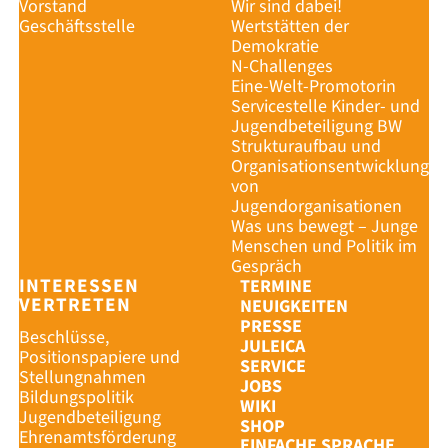
Vorstand
Wir sind dabei!
Geschäftsstelle
Wertstätten der
Demokratie
N-Challenges
Eine-Welt-Promotorin
Servicestelle Kinder- und
Jugendbeteiligung BW
Strukturaufbau und
Organisationsentwicklung
von
Jugendorganisationen
Was uns bewegt – Junge
Menschen und Politik im
Gespräch
INTERESSEN
TERMINE
VERTRETEN
NEUIGKEITEN
PRESSE
Beschlüsse,
JULEICA
Positionspapiere und
SERVICE
Stellungnahmen
JOBS
Bildungspolitik
WIKI
Jugendbeteiligung
SHOP
Ehrenamtsförderung
EINFACHE SPRACHE