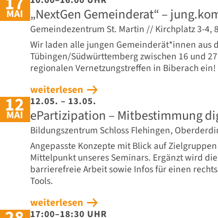
17
„NextGen Gemeinderat“ – jung.ko
MAI
Gemeindezentrum St. Martin // Kirchplatz 3-4,
Wir laden alle jungen Gemeinderät*innen aus 
Tübingen/Südwürttemberg zwischen 16 und 27
regionalen Vernetzungstreffen in Biberach ein!
weiterlesen
12
12.05. – 13.05.
ePartizipation – Mitbestimmung dig
MAI
Bildungszentrum Schloss Flehingen, Oberderd
Angepasste Konzepte mit Blick auf Zielgruppen 
Mittelpunkt unseres Seminars. Ergänzt wird die
barrierefreie Arbeit sowie Infos für einen rechts
Tools.
weiterlesen
28
17:00–18:30 UHR