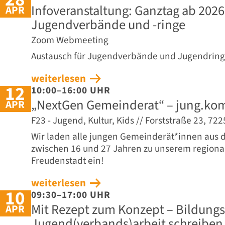
Infoveranstaltung: Ganztag ab 2026
APR
Jugendverbände und -ringe
Zoom Webmeeting
Austausch für Jugendverbände und Jugendrin
weiterlesen
12
10:00–16:00 UHR
„NextGen Gemeinderat“ – jung.ko
APR
F23 - Jugend, Kultur, Kids // Forststraße 23, 7
Wir laden alle jungen Gemeinderät*innen aus
zwischen 16 und 27 Jahren zu unserem regional
Freudenstadt ein!
weiterlesen
10
09:30–17:00 UHR
Mit Rezept zum Konzept – Bildungs
APR
Jugend(verbands)arbeit schreiben