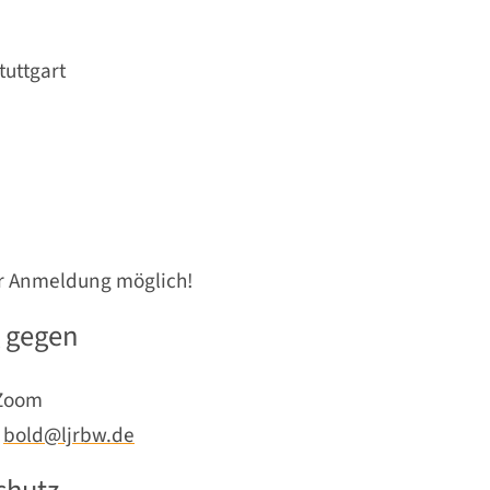
tuttgart
er Anmeldung möglich!
g gegen
 Zoom
:
bold@ljrbw.de