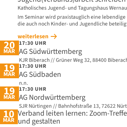
Katholisches Jugend- und Tagungshaus Wernau
Im Seminar wird praxistauglich eine lebendige 
die auch noch Kinder- und Jugendliche beteilig
weiterlesen
20
17:30 UHR
AG Südwürttemberg
MÄR
KJR Biberach // Grüner Weg 32, 88400 Biberach
19
17:30 UHR
AG Südbaden
MÄR
n.n.
19
17:30 UHR
AG Nordwürttemberg
MÄR
SJR Nürtingen // Bahnhofstraße 13, 72622 Nür
10
Verband leiten lernen: Zoom-Treff
MÄR
und gestalten