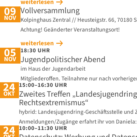
weiterlesen
09
Vollversammlung
NOV
Kolpinghaus Zentral // Heusteigstr. 66, 70180 S
Achtung! Geänderter Veranstaltungsort!
weiterlesen
05
18:30 UHR
Jugendpolitischer Abend
NOV
im Haus der Jugendarbeit
Mitgliederoffen. Teilnahme nur nach vorherig
24
15:00–16:30 UHR
Zweites Treffen „Landesjugendrin
OKT
Rechtsextremismus“
hybrid: Landesjugendring-Geschäftsstelle und
Anmeldungen/Zugänge erfahrt ihr von Daniela
24
10:00–11:30 UHR
OKT