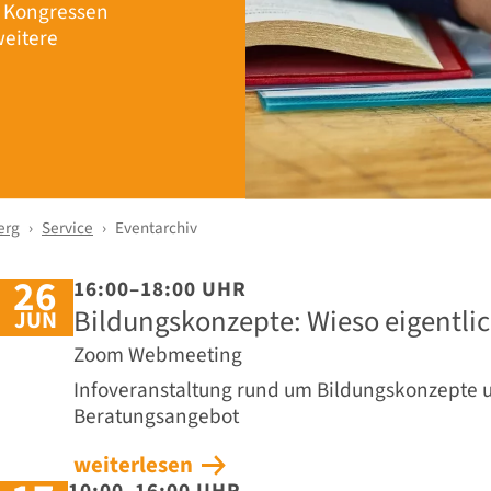
r Kongressen
eitere
erg
Service
Eventarchiv
26
16:00–18:00 UHR
Bildungskonzepte: Wieso eigentlich
JUN
Zoom Webmeeting
Infoveranstaltung rund um Bildungskonzepte 
Beratungsangebot
weiterlesen
10:00–16:00 UHR