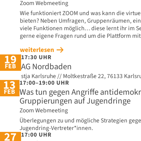
Zoom Webmeeting
Wie funktioniert ZOOM und was kann die virtuel
bieten? Neben Umfragen, Gruppenräumen, ein
viele Funktionen möglich… diese lernt ihr im 
gerne eigene Fragen rund um die Plattform mit
weiterlesen
19
17:30 UHR
AG Nordbaden
FEB
stja Karlsruhe // Moltkestraße 22, 76133 Karlsr
13
17:00–19:00 UHR
Was tun gegen Angriffe antidemokr
FEB
Gruppierungen auf Jugendringe
Zoom Webmeeting
Überlegungen zu und mögliche Strategien gegen
Jugendring-Vertreter*innen.
27
17:00 UHR