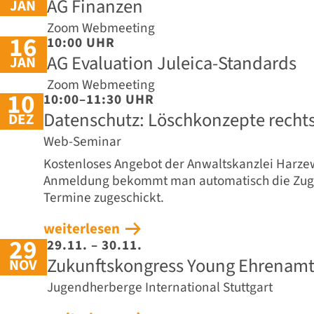
AG Finanzen
JAN
Zoom Webmeeting
16
10:00 UHR
AG Evaluation Juleica-Standards
JAN
Zoom Webmeeting
10
10:00–11:30 UHR
Datenschutz: Löschkonzepte rechts
DEZ
Web-Seminar
Kostenloses Angebot der Anwaltskanzlei Harzew
Anmeldung bekommt man automatisch die Zuga
Termine zugeschickt.
weiterlesen
29
29.11. – 30.11.
Zukunftskongress Young Ehrenam
NOV
Jugendherberge International Stuttgart