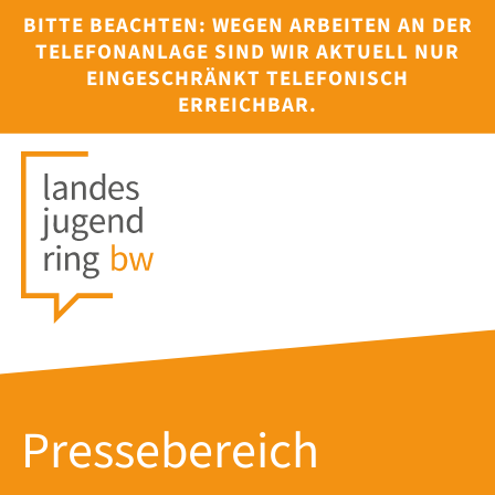
BITTE BEACHTEN: WEGEN ARBEITEN AN DER
TELEFONANLAGE SIND WIR AKTUELL NUR
EINGESCHRÄNKT TELEFONISCH
ERREICHBAR.
Pressebereich