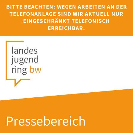
BITTE BEACHTEN: WEGEN ARBEITEN AN DER
TELEFONANLAGE SIND WIR AKTUELL NUR
EINGESCHRÄNKT TELEFONISCH
ERREICHBAR.
Pressebereich