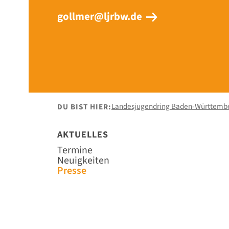
gollmer@ljrbw.de
Landesjugendring Baden-Württemb
DU BIST HIER:
AKTUELLES
Navigation
Termine
überspringen
Neuigkeiten
Presse