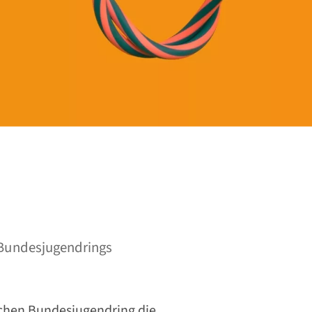
n
 Bundesjugendrings
schen Bundesjugendring die