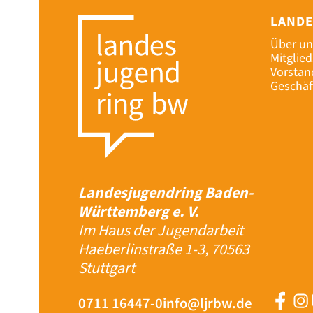
LAND
Über un
Mitglie
Vorstan
Geschäf
Landesjugendring Baden-
Württemberg e. V.
Im Haus der Jugendarbeit
Haeberlinstraße 1-3, 70563
Stuttgart
0711 16447-0
info@ljrbw.de