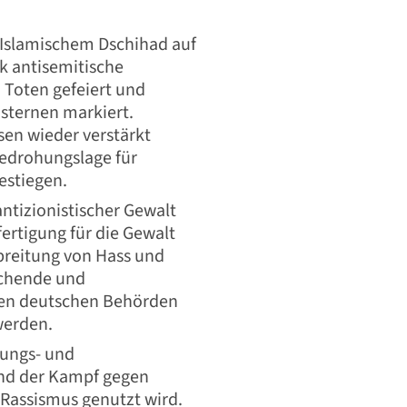
d Islamischem Dschihad auf
ik antisemitische
 Toten gefeiert und
sternen markiert.
en wieder verstärkt
Bedrohungslage für
estiegen.
antizionistischer Gewalt
fertigung für die Gewalt
breitung von Hass und
ichende und
den deutschen Behörden
werden.
nungs- und
und der Kampf gegen
Rassismus genutzt wird.