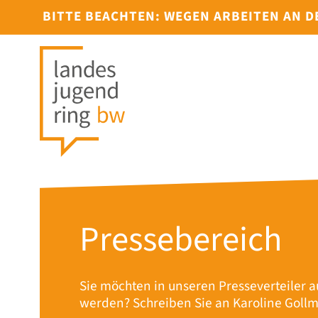
BITTE BEACHTEN: WEGEN ARBEITEN AN 
Pressebereich
Sie möchten in unseren Presseverteile
werden? Schreiben Sie an Karoline Goll