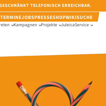
NGESCHRÄNKT TELEFONISCH ERREICHBAR.
N
TERMINE
JOBS
PRESSE
SHOP
WIKI
SUCHE
reten
Kampagnen
Projekte
Juleica
Service