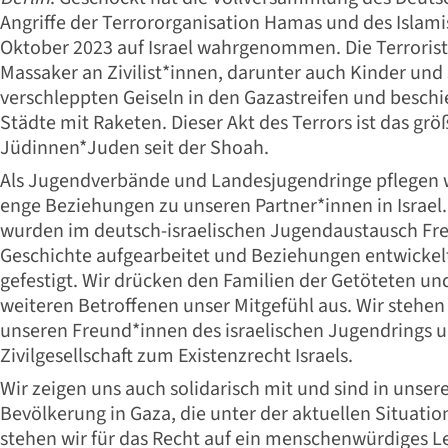
Angriffe der Terrororganisation Hamas und des Islam
Oktober 2023 auf Israel wahrgenommen. Die Terrorist
Massaker an Zivilist*innen, darunter auch Kinder und
verschleppten Geiseln in den Gazastreifen und beschi
Städte mit Raketen. Dieser Akt des Terrors ist das gr
Jüdinnen*Juden seit der Shoah.
Als Jugendverbände und Landesjugendringe pflegen w
enge Beziehungen zu unseren Partner*innen in Israel
wurden im deutsch-israelischen Jugendaustausch Fre
Geschichte aufgearbeitet und Beziehungen entwickelt
gefestigt. Wir drücken den Familien der Getöteten un
weiteren Betroffenen unser Mitgefühl aus. Wir stehen i
unseren Freund*innen des israelischen Jugendrings un
Zivilgesellschaft zum Existenzrecht Israels.
Wir zeigen uns auch solidarisch mit und sind in unser
Bevölkerung in Gaza, die unter der aktuellen Situatio
stehen wir für das Recht auf ein menschenwürdiges 