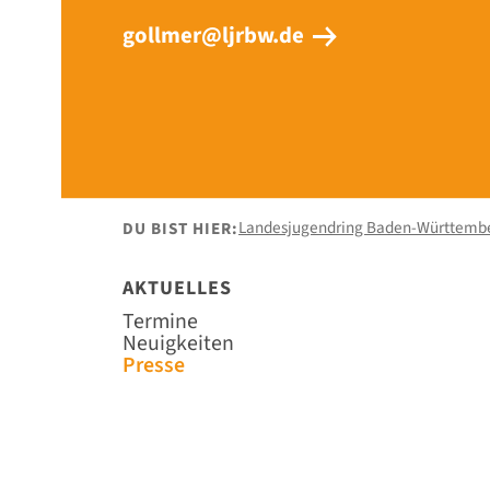
gollmer@ljrbw.de
Landesjugendring Baden-Württemb
DU BIST HIER:
AKTUELLES
Navigation
Termine
überspringen
Neuigkeiten
Presse