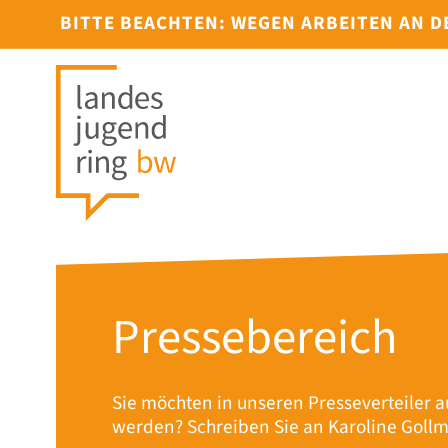
BITTE BEACHTEN: WEGEN ARBEITEN AN 
Pressebereich
Sie möchten in unseren Presseverteile
werden? Schreiben Sie an Karoline Goll