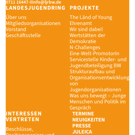
0711 16447-0
info@ljrbw.de
LANDESJUGENDRING
PROJEKTE
Über uns
The Länd of Young
Mitgliedsorganisationen
Ehrenamt
Vorstand
Wir sind dabei!
Geschäftsstelle
Wertstätten der
Demokratie
N-Challenges
Eine-Welt-Promotorin
Servicestelle Kinder- und
Jugendbeteiligung BW
Strukturaufbau und
Organisationsentwicklung
von
Jugendorganisationen
Was uns bewegt – Junge
Menschen und Politik im
Gespräch
INTERESSEN
TERMINE
VERTRETEN
NEUIGKEITEN
PRESSE
Beschlüsse,
JULEICA