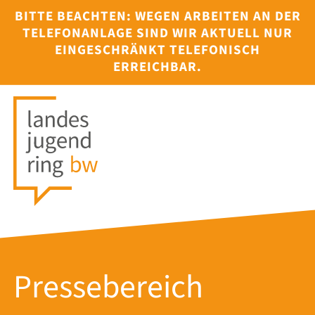
BITTE BEACHTEN: WEGEN ARBEITEN AN DER
TELEFONANLAGE SIND WIR AKTUELL NUR
EINGESCHRÄNKT TELEFONISCH
ERREICHBAR.
Pressebereich