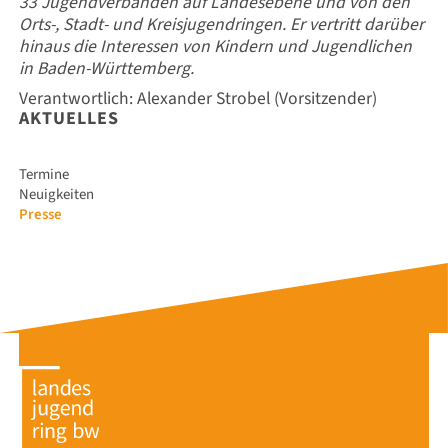
33 Jugendverbänden auf Landesebene und von den
Orts-, Stadt- und Kreisjugendringen. Er vertritt darüber
hinaus die Interessen von Kindern und Jugendlichen
in Baden-Württemberg.
Verantwortlich: Alexander Strobel (Vorsitzender)
AKTUELLES
Navigation
Termine
überspringen
Neuigkeiten
Presse