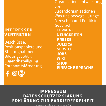
Organisationsentwicklung
von
Jugendorganisationen
Was uns bewegt – Junge
Menschen und Politik im
Gespräch
INTERESSEN
TERMINE
VERTRETEN
NEUIGKEITEN
PRESSE
Beschlüsse,
JULEICA
Positionspapiere und
SERVICE
Stellungnahmen
JOBS
Bildungspolitik
WIKI
Jugendbeteiligung
SHOP
Ehrenamtsförderung
EINFACHE SPRACHE
IMPRESSUM
DATENSCHUTZERKLÄRUNG
ERKLÄRUNG ZUR BARRIEREFREIHEIT