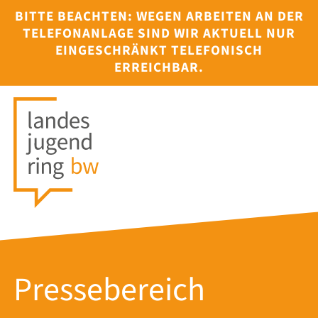
BITTE BEACHTEN: WEGEN ARBEITEN AN DER
TELEFONANLAGE SIND WIR AKTUELL NUR
EINGESCHRÄNKT TELEFONISCH
ERREICHBAR.
Pressebereich