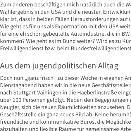
Zum anderen beschäftigen mich natürlich auch die W
Wahlergebnis in den USA und die neusten Entwicklun
klar ist, dass in beiden Fällen Herausforderungen a
Wie geht es für uns als Exportnation mit den USA weit
für eine eh schon gebeutelte Autoindustrie, die in B
kommen? Wie geht es im Bund weiter? Wird es zu Kü
Freiwilligendienst bzw. beim Bundesfreiwilligendie
Aus dem jugendpolitischen Alltag
Doch nun „ganz frisch“ zu dieser Woche in eigenen A
Dienstagabend haben wir in die neue Geschäftsstelle
nach Stuttgart-Vaihingen in die Haeberlinstraße eing
über 100 Personen gefolgt. Neben den Begegnungen g
Neugier, sich die neuen Räumlichkeiten anzusehen. D
Geschäftsstelle ein ganz neues Bild ab. Keine herum
freundliche und kommunikative Büros, die Möglichkei
abzuhalten und flexible Räume für gemeinsames Arbe