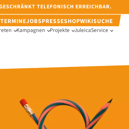
NGESCHRÄNKT TELEFONISCH ERREICHBAR.
N
TERMINE
JOBS
PRESSE
SHOP
WIKI
SUCHE
reten
Kampagnen
Projekte
Juleica
Service