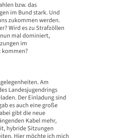
ahlen bzw. das
gen im Bund stark. Und
uf uns zukommen werden.
er? Wird es zu Strafzöllen
W nun mal dominiert,
rzungen im
nst kommen?
ngelegenheiten. Am
 des Landesjugendrings
eladen. Der Einladung sind
ab es auch eine große
abei gibt die neue
hängenden Kabel mehr,
t, hybride Sitzungen
iten. Hier möchte ich mich