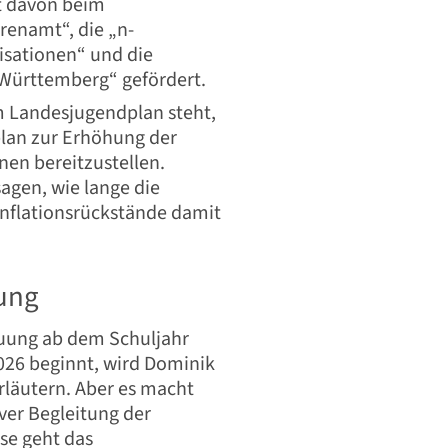
t davon beim
renamt“, die „n-
isationen“ und die
-Württemberg“ gefördert.
um Landesjugendplan steht,
plan zur Erhöhung der
en bereitzustellen.
sagen, wie lange die
Inflationsrückstände damit
ung
uung ab dem Schuljahr
2026 beginnt, wird Dominik
rläutern. Aber es macht
iver Begleitung der
ise geht das