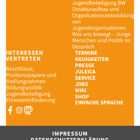
Jugendbeteiligung BW
Strukturaufbau und
Organisationsentwicklung
von
Jugendorganisationen
Was uns bewegt – Junge
Menschen und Politik im
Gespräch
INTERESSEN
TERMINE
VERTRETEN
NEUIGKEITEN
PRESSE
Beschlüsse,
JULEICA
Positionspapiere und
SERVICE
Stellungnahmen
JOBS
Bildungspolitik
WIKI
Jugendbeteiligung
SHOP
Ehrenamtsförderung
EINFACHE SPRACHE
IMPRESSUM