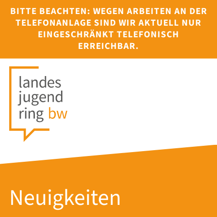
BITTE BEACHTEN: WEGEN ARBEITEN AN DER
TELEFONANLAGE SIND WIR AKTUELL NUR
EINGESCHRÄNKT TELEFONISCH
ERREICHBAR.
Neuigkeiten