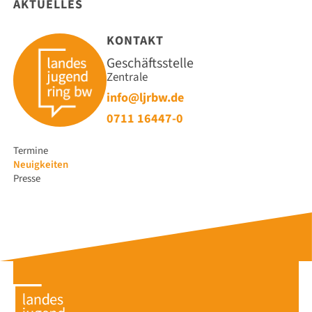
AKTUELLES
KONTAKT
Geschäftsstelle
Zentrale
info@ljrbw.de
0711 16447-0
Navigation
Termine
überspringen
Neuigkeiten
Presse