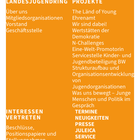
LANDESJUGENDRING
PROJEKTE
Über uns
The Länd of Young
Mitgliedsorganisationen
Ehrenamt
Vorstand
Wir sind dabei!
Geschäftsstelle
Wertstätten der
Demokratie
N-Challenges
Eine-Welt-Promotorin
Servicestelle Kinder- und
Jugendbeteiligung BW
Strukturaufbau und
Organisationsentwicklung
von
Jugendorganisationen
Was uns bewegt – Junge
Menschen und Politik im
Gespräch
INTERESSEN
TERMINE
VERTRETEN
NEUIGKEITEN
PRESSE
Beschlüsse,
JULEICA
Positionspapiere und
SERVICE