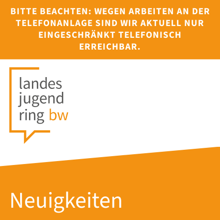
BITTE BEACHTEN: WEGEN ARBEITEN AN DER
TELEFONANLAGE SIND WIR AKTUELL NUR
EINGESCHRÄNKT TELEFONISCH
ERREICHBAR.
Neuigkeiten