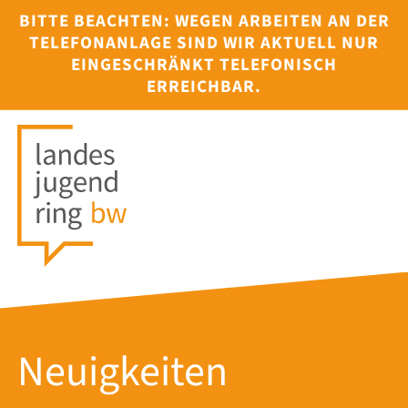
BITTE BEACHTEN: WEGEN ARBEITEN AN DER
TELEFONANLAGE SIND WIR AKTUELL NUR
EINGESCHRÄNKT TELEFONISCH
ERREICHBAR.
Neuigkeiten