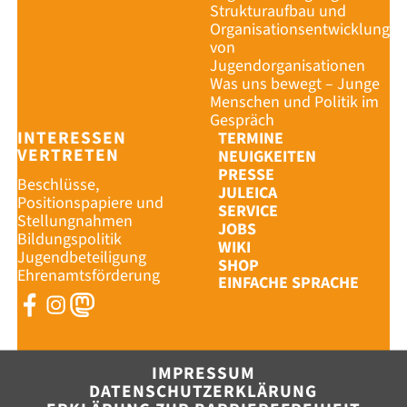
Strukturaufbau und
Organisationsentwicklung
von
Jugendorganisationen
Was uns bewegt – Junge
Menschen und Politik im
Gespräch
INTERESSEN
TERMINE
VERTRETEN
NEUIGKEITEN
PRESSE
Beschlüsse,
JULEICA
Positionspapiere und
SERVICE
Stellungnahmen
JOBS
Bildungspolitik
WIKI
Jugendbeteiligung
SHOP
Ehrenamtsförderung
EINFACHE SPRACHE
IMPRESSUM
DATENSCHUTZERKLÄRUNG