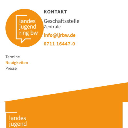
KONTAKT
Geschäftsstelle
Zentrale
info@ljrbw.de
0711 16447-0
Navigation
Termine
überspringen
Neuigkeiten
Presse