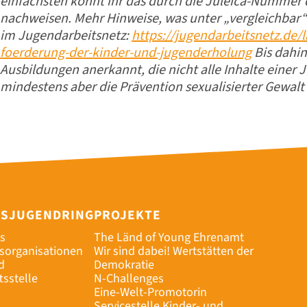
einfachsten könnt ihr das durch die Juleica-Nummer
nachweisen. Mehr Hinweise, was unter „vergleichbar“ z
im Jugendarbeitsnetz:
https://jugendarbeitsnetz.de/
foerderung-der-kinder-und-jugenderholung
Bis dahi
Ausbildungen anerkannt, die nicht alle Inhalte einer 
mindestens aber die Prävention sexualisierter Gewalt
ESJUGENDRING
PROJEKTE
s
The Länd of Young Ehrenamt
dsorganisationen
Wir sind dabei! Wertstätten der
d
Demokratie
tsstelle
N-Challenges
Eine-Welt-Promotorin
Servicestelle Kinder- und