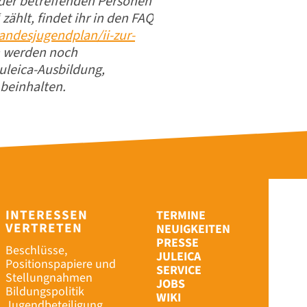
 der betreffenden Personen
ählt, findet ihr in den FAQ
landesjugendplan/ii-zur-
n
werden noch
Juleica-Ausbildung,
 beinhalten.
INTERESSEN
TERMINE
VERTRETEN
NEUIGKEITEN
PRESSE
Beschlüsse,
JULEICA
Positionspapiere und
SERVICE
Stellungnahmen
JOBS
Bildungspolitik
WIKI
Jugendbeteiligung