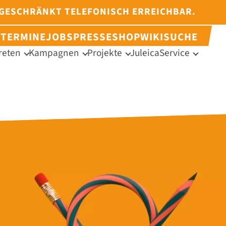
NGESCHRÄNKT TELEFONISCH ERREICHBAR.
N
TERMINE
JOBS
PRESSE
SHOP
WIKI
SUCHE
reten
Kampagnen
Projekte
Juleica
Service