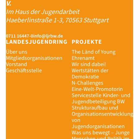
V.
Im Haus der Jugendarbeit
Haeberlinstraße 1-3, 70563 Stuttgart
0711 16447-0
info@ljrbw.de
LANDESJUGENDRING
PROJEKTE
Über uns
The Länd of Young
Mitgliedsorganisationen
Ehrenamt
Vorstand
Wir sind dabei!
Geschäftsstelle
Wertstätten der
Demokratie
N-Challenges
Eine-Welt-Promotorin
Servicestelle Kinder- und
Jugendbeteiligung BW
Strukturaufbau und
Organisationsentwicklung
von
Jugendorganisationen
Was uns bewegt – Junge
Menschen und Politik im