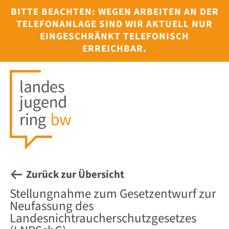
BITTE BEACHTEN: WEGEN ARBEITEN AN DER
TELEFONANLAGE SIND WIR AKTUELL NUR
EINGESCHRÄNKT TELEFONISCH
ERREICHBAR.
HOME
ÜBER UNS
INTERESS
KAMPAGN
PROJEKTE
Zurück zur Übersicht
TERMINE
Stellungnahme zum Gesetzentwurf zur
JULEICA
Neufassung des
Landesnichtraucherschutzgesetzes
SERVICE