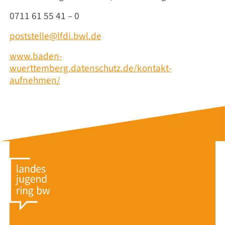
0711 61 55 41 – 0
poststelle@lfdi.bwl.de
www.baden-
wuerttemberg.datenschutz.de/kontakt-
aufnehmen/