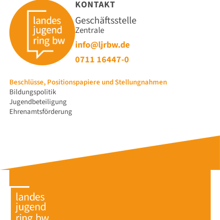
KONTAKT
Geschäftsstelle
Zentrale
info@ljrbw.de
0711 16447-0
Navigation
Beschlüsse, Positionspapiere und Stellungnahmen
überspringen
Bildungspolitik
Jugendbeteiligung
Ehrenamtsförderung