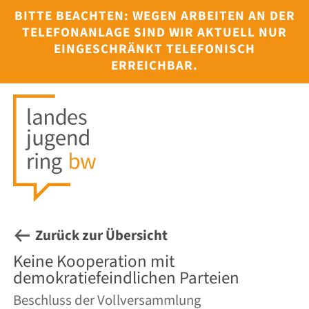
BITTE BEACHTEN: WEGEN ARBEITEN AN DER
TELEFONANLAGE SIND WIR AKTUELL NUR
EINGESCHRÄNKT TELEFONISCH
ERREICHBAR.
HOME
ÜBER UNS
INTERESS
KAMPAGN
PROJEKTE
Zurück zur Übersicht
TERMINE
Keine Kooperation mit
JULEICA
demokratiefeindlichen Parteien
Beschluss der Vollversammlung
SERVICE