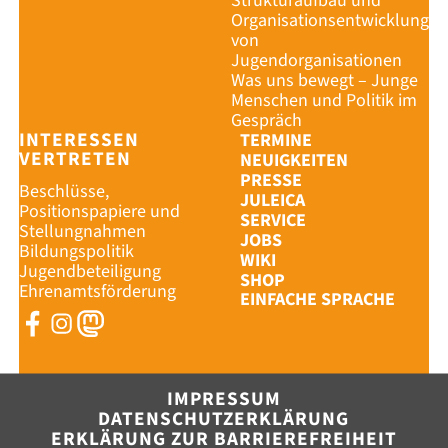
Strukturaufbau und
Organisationsentwicklung
von
Jugendorganisationen
Was uns bewegt – Junge
Menschen und Politik im
Gespräch
INTERESSEN
TERMINE
VERTRETEN
NEUIGKEITEN
PRESSE
Beschlüsse,
JULEICA
Positionspapiere und
SERVICE
Stellungnahmen
JOBS
Bildungspolitik
WIKI
Jugendbeteiligung
SHOP
Ehrenamtsförderung
EINFACHE SPRACHE
SHOP
IMPRESSU
IMPRESSUM
DATENSCH
DATENSCHUTZERKLÄRUNG
ERKLÄRUNG ZUR BARRIEREFREIHEIT
ERKLÄRUNG